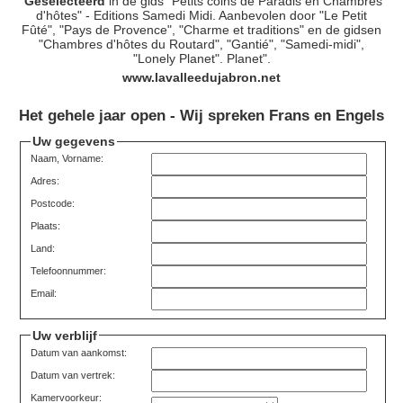
Geselecteerd
in de gids "Petits coins de Paradis en Chambres
d'hôtes" - Editions Samedi Midi. Aanbevolen door "Le Petit
Fûté", "Pays de Provence", "Charme et traditions" en de gidsen
"Chambres d'hôtes du Routard", "Gantié", "Samedi-midi",
"Lonely Planet". Planet".
www.lavalleedujabron.net
Het gehele jaar open - Wij spreken Frans en Engels
Uw gegevens
Naam, Vorname:
Adres:
Postcode:
Plaats:
Land:
Telefoonnummer:
Email:
Uw verblijf
Datum van aankomst:
Datum van vertrek:
Kamervoorkeur: