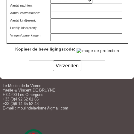
Aantal nachten:
Aantal volwassenen:
Aantal kind(eren):
Leeftijd kind(eren):
Vragen/opmerkingen:
Kopieer de beveiligingscode:
Le Moulin de la Viorne
Yaëlle & Vincent DE BRUYNE
F 04200 Les Omergues
+33 (0)4 92 62 01 65
+33 (0)6 14 65 52 43
E-mail :
moulindelaviorne@gmail.com