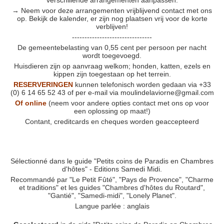
verschillende arrangementen aanpassen.
→ Neem voor deze arrangementen vrijblijvend contact met ons
op. Bekijk de kalender, er zijn nog plaatsen vrij voor de korte
verblijven!
--------------------------------
De gemeentebelasting van 0,55 cent per persoon per nacht
wordt toegevoegd.
Huisdieren zijn op aanvraag welkom; honden, katten, ezels en
kippen zijn toegestaan op het terrein.
RESERVERINGEN
kunnen telefonisch worden gedaan via +33
(0) 6 14 65 52 43 of per e-mail via moulindelaviorne@gmail.com
Of online
(neem voor andere opties contact met ons op voor
een oplossing op maat!)
Contant, creditcards en cheques worden geaccepteerd
Sélectionné dans le guide "Petits coins de Paradis en Chambres
d'hôtes" - Editions Samedi Midi.
Recommandé par "Le Petit Fûté", "Pays de Provence", "Charme
et traditions" et les guides "Chambres d'hôtes du Routard",
"Gantié", "Samedi-midi", "Lonely Planet".
Langue parlée : anglais